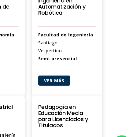
Ingeniería en
n de
Automatización y
Robótica
onomía
Facultad de Ingeniería
Santiago
Vespertino
Semi presencial
VER MÁS
strial
Pedagogía en
Educación Media
para Licenciados y
Titulados
eniería