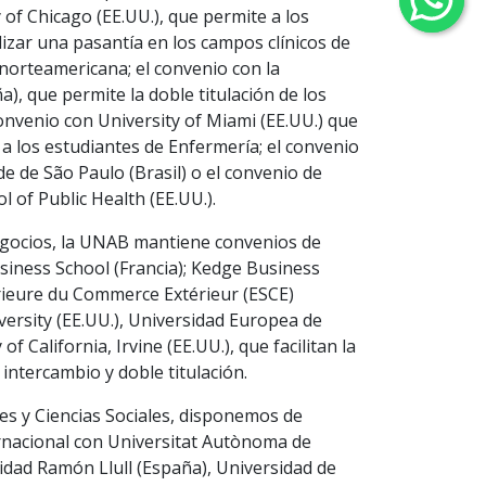
of Chicago (EE.UU.), que permite a los
izar una pasantía en los campos clínicos de
 norteamericana; el convenio con la
a), que permite la doble titulación de los
onvenio con University of Miami (EE.UU.) que
s a los estudiantes de Enfermería; el convenio
e de São Paulo (Brasil) o el convenio de
 of Public Health (EE.UU.).
egocios, la UNAB mantiene convenios de
iness School (Francia); Kedge Business
érieure du Commerce Extérieur (ESCE)
iversity (EE.UU.), Universidad Europea de
f California, Irvine (EE.UU.), que facilitan la
 intercambio y doble titulación.
es y Ciencias Sociales, disponemos de
rnacional con Universitat Autònoma de
idad Ramón Llull (España), Universidad de